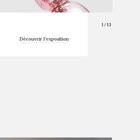
t devant la beauté qui
s, immuable.
1
/ 13
am-Cheng Dong, le premier
Découvrir l'exposition
ie dans le bâtiment K1
une nouvelle série
e dans le respect de la
 verre des artisans indiens,
tre aux Stonewall Riots
a communauté LGBTQ contre
023
2024
2025
2026
iscrimination à New York.
 , 2020
e ses dernières recherches
lui ouvre la possibilité
e présenter une exposition
turale. Lors d'un voyage à
uvres de Jean-Michel
'artiste a été profondément