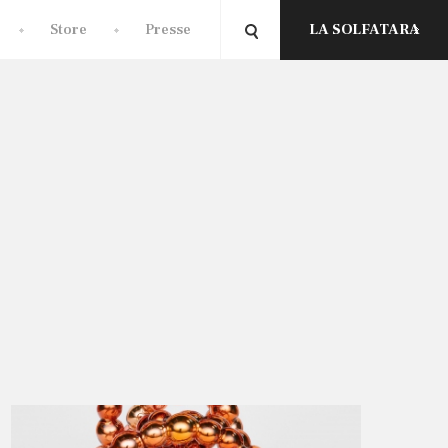
Store
Presse
LA SOLFATARA
023
2024
2025
2026