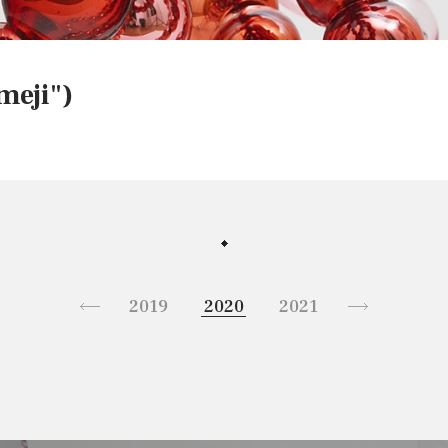
contemplent et s'émerveillen
reste, même pendant le chao
meji")
Face au paysage de la rue S
des deux espaces de la galer
récemment rénové présente 
de
Precious Stonewalls
. Créé
fabrication traditionnelle du
les œuvres empruntes leur ti
meji")
JEAN-MICHEL OTHONIEL
(1969), manifestations de l
«夢路» Dream Road
2019
2020
2021
2022
2
la violence policière et la d
16 Septembre — 24 Octobre
Cette série est le résultat d
sur la matérialité du verre et 
Perrotin Tokyo a le plaisir d
d'atteindre l'échelle architec
personnelle de nouvelles œ
Firozabad en Inde en 2010, l