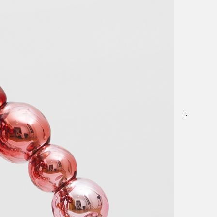
la Kukje Gallery Seoul, du
ier 2021. Après la
elle d'Othoniel à Kukje en
la deuxième en quatre ans
 WORKS couvre les deux
premier niveau du bâtiment,
res qui incluent des
ographies d'aquarelles et
é une nouvelle étape dans
nouvelles œuvres ont en
ndant le confinement causé
vid-19. Elles symbolisent
différentes cultures en
mais aussi les plus chers
 les regardeurs