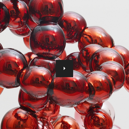
Michel Othoniel présentée à 
17 décembre 2020 au 31 janv
.
première exposition personn
2016, cette exposition sera 
organisée à la galerie. NEW
espaces d'exposition sur le 
présentant 37 nouvelles œuv
sculptures en verre, des lith
des peintures qui ont marqu
sa carrière artistique. Ces 
grande partie été créées pe
par la pandémie mondiale Co
les sentiments condensés de 
proie à une détresse globale 
espoirs de l’artiste pour que