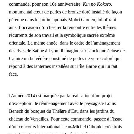
commande, pour son 10e anniversaire,
Expositions
Kin no Kokoro
,
monumental cœur de perles de bronze doré installé de façon
Biographie
pérenne dans le jardin japonais Mohri Garden, lui offrant
Curriculum Vitae
ainsi l’occasion d’orchestrer la rencontre entre les thèmes
récurrents de son travail et la symbolique sacrée extrême
Édition Othoniel
orientale. La même année, dans le cadre de l’aménagement
Revue de presse
des rives de Saône à Lyon, il imagine sur l'ancienne écluse de
Caluire un belvédère constitué de perles de verre coloré qui
PROJETS
répond à des lanternes installées sur l’île Barbe qui lui fait
face.
STUDIO
La Solfatara
Commandes
L’année 2014 est marquée par la réalisation d’un projet
Othoniel's World Tour
d’exception : le réaménagement avec le paysagiste Louis
Journal de bord
Benech du bosquet du Théâtre d'Eau dans les jardins du
Les Laboratoires
château de Versailles. Pour cette commande, passée à l’issue
d’un concours international, Jean-Michel Othoniel crée trois
Publications