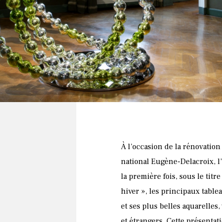
 Des Fleurs en hiver, Othoniel, Cret
usée Delacroix, Paris, France
À l’occasion de la rénovatio
national Eugène-Delacroix, l
la première fois, sous le titr
hiver », les principaux table
et ses plus belles aquarelles
et étrangers. Cette présenta