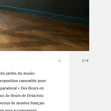
1
/ 9
en
Légendes
Découvrir l'exposition
n du jardin du musée
’exposition rassemble pour
e paradoxal « Des fleurs en
aux de fleurs de Delacroix
, venus de musées français
tion sera accompagnée