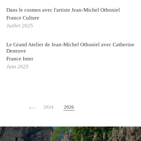
Expositions
Dans le cosmos avec l'artiste Jean-Michel Othoniel
France Culture
Biographie
Juillet 2025
Curriculum Vitae
Édition Othoniel
Le Grand Atelier de Jean-Michel Othoniel avec Catherine
Deneuve
Revue de presse
France Inter
Juin 2025
PROJETS
STUDIO
La Solfatara
Commandes
Othoniel's World Tour
2024
2026
Journal de bord
Les Laboratoires
Publications